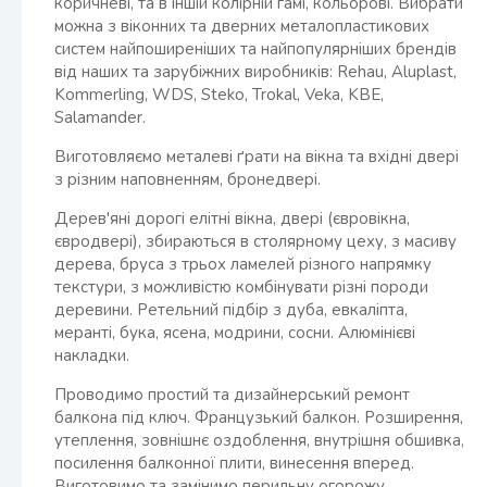
коричневі, та в іншій колірній гамі, кольорові. Вибрати
можна з віконних та дверних металопластикових
систем найпоширеніших та найпопулярніших брендів
від наших та зарубіжних виробників: Rehau, Aluplast,
Kommerling, WDS, Steko, Trokal, Veka, KBE,
Salamander.
Виготовляємо металеві ґрати на вікна та вхідні двері
з різним наповненням, бронедвері.
Дерев'яні дорогі елітні вікна, двері (євровікна,
євродвері), збираються в столярному цеху, з масиву
дерева, бруса з трьох ламелей різного напрямку
текстури, з можливістю комбінувати різні породи
деревини. Ретельний підбір з дуба, евкаліпта,
меранті, бука, ясена, модрини, сосни. Алюмінієві
накладки.
Проводимо простий та дизайнерський ремонт
балкона під ключ. Французький балкон. Розширення,
утеплення, зовнішнє оздоблення, внутрішня обшивка,
посилення балконної плити, винесення вперед.
Виготовимо та замінимо перильну огорожу.