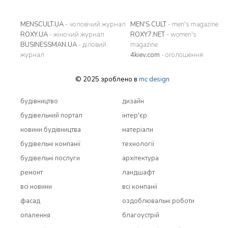
MENSCULT.UA
- чоловічий журнал
MEN'S CULT
- men's magazine
ROXY.UA
- жіночий журнал
ROXY7.NET
- women's
BUSINESSMAN.UA
- діловий
magazine
журнал
4kiev.com
- оголошення
© 2025 зроблено в
mc design
будівництво
дизайн
будівельний портал
інтер'єр
новини будівництва
матеріали
будівельні компанії
технології
будівельні послуги
архітектура
ремонт
ландшафт
всi новини
всi компанії
фасад
оздоблювальні роботи
опалення
благоустрій