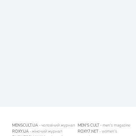
MENSCULT.UA
- чоловічий журнал
MEN'S CULT
- men's magazine
ROXY.UA
- жіночий журнал
ROXY7.NET
- women's