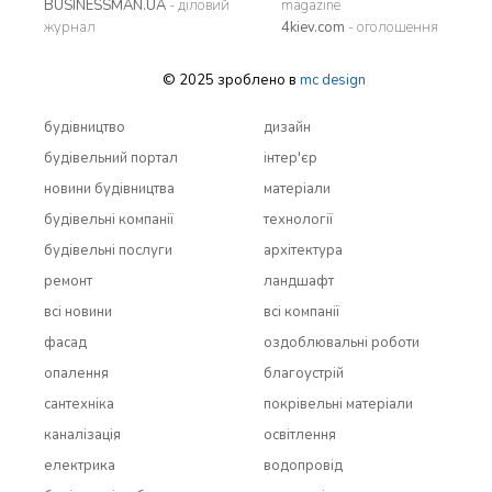
BUSINESSMAN.UA
- діловий
magazine
журнал
4kiev.com
- оголошення
© 2025 зроблено в
mc design
будівництво
дизайн
будівельний портал
інтер'єр
новини будівництва
матеріали
будівельні компанії
технології
будівельні послуги
архітектура
ремонт
ландшафт
всi новини
всi компанії
фасад
оздоблювальні роботи
опалення
благоустрій
сантехніка
покрівельні матеріали
каналізація
освітлення
електрика
водопровід