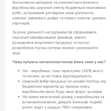
Високоякісні матеріали та комплектуючі власного
виробництва, широкий спектр будівельно-монтажних
робіт, дотримання договірних умов допомогло
компанії завоювати довіру та повагу клієнтів і ділових
партнерів.
За роки діяльності на підприємстві сформувався
персонал кваліфікованих фахівців, значно
розширився асортимент продукції та послуг,
розроблена гнучка система знижок і різноманітні
акції.
Чому купують металопластикові вікна саме у нас?
Ми – виробники, тому гарантуємо 100% якості
та несемо за неї повну відповідальність
Широкий вибір продукції по ціновій політиці: від
бюджетних варіантів до преміум класу,
виробництво вікон будь-яких форм і розмірів
Ми маємо величезний досвід з виробництва та
встановлення вікон, дверей, балконів, лоджій,
ролет, воріт з кращих ПВХ і алюмінієвих