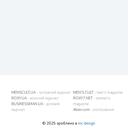
MENSCULT.UA
- чоловічий журнал
MEN'S CULT
- men's magazine
ROXY.UA
- жіночий журнал
ROXY7.NET
- women's
BUSINESSMAN.UA
- діловий
magazine
журнал
4kiev.com
- оголошення
© 2025 зроблено в
mc design