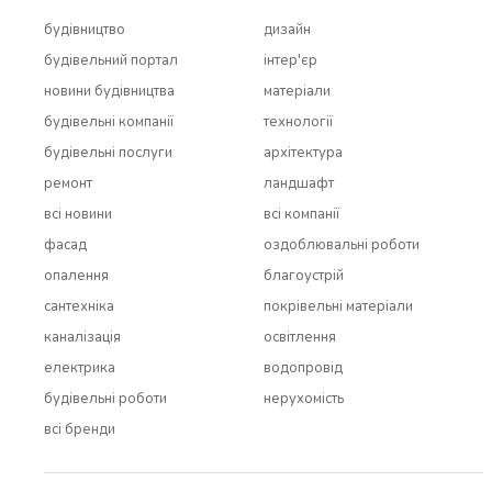
будівництво
дизайн
будівельний портал
інтер'єр
новини будівництва
матеріали
будівельні компанії
технології
будівельні послуги
архітектура
ремонт
ландшафт
всi новини
всi компанії
фасад
оздоблювальні роботи
опалення
благоустрій
сантехніка
покрівельні матеріали
каналізація
освітлення
електрика
водопровід
будівельні роботи
нерухомість
всi бренди