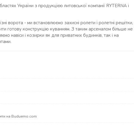
областях України з продукцією литовської компанії RYTERNA і
зні ворота - ми встановлюємо захисні ролети і ролетні решітки,
ти готову конструкцію куванням. З таким арсеналом більше не
ємо навіси і козирки як для приватних будинків, так і на
тами.
акти на Buduemo.com