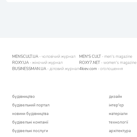
MENSCULT.UA
- чоловічий журнал
MEN'S CULT
- men's magazine
ROXY.UA
- жіночий журнал
ROXY7.NET
- women's magazine
BUSINESSMAN.UA
- діловий журнал
4kiev.com
- оголошення
будівництво
дизайн
будівельний портал
інтер'єр
новини будівництва
матеріали
будівельні компанії
технології
будівельні послуги
архітектура