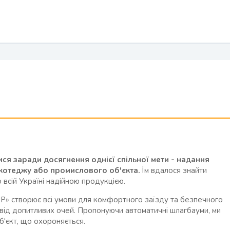
ися заради досягнення однієї спільної мети - надання
ю котеджу або промислового об'єкта.
Їм вдалося знайти
о всій Україні надійною продукцією.
UP» створює всі умови для комфортного заїзду та безпечного
від допитливих очей. Пропонуючи автоматичні шлагбауми, ми
'єкт, що охороняється.