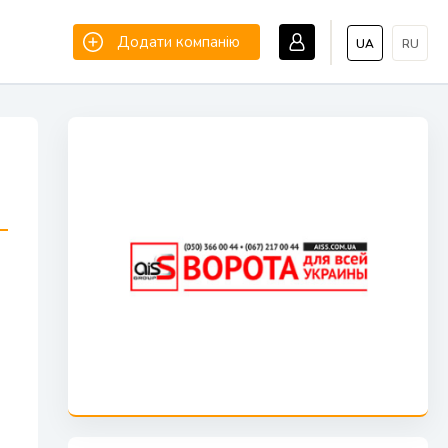
Додати компанію
UA
RU