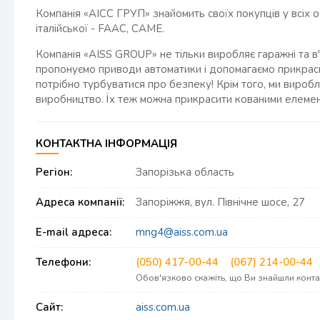
Компанія «АІСС ГРУП» знайомить своїх покупців у всіх 
італійської - FAAC, CAME.
Компанія «AISS GROUP» не тільки виробляє гаражні та в'ї
пропонуємо приводи автоматики і допомагаємо прикраси
потрібно турбуватися про безпеку! Крім того, ми виробля
виробництво. Їх теж можна прикрасити кованими елемен
КОНТАКТНА ІНФОРМАЦІЯ
Регіон:
Запорізька область
Адреса компанії:
Запоріжжя, вул. Північне шосе, 27
E-mail адреса:
mng4@aiss.com.ua
Телефони:
(050) 417-00-44
(067) 214-00-44
Обов'язково скажіть, що Ви знайшли конт
Сайт:
aiss.com.ua