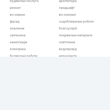
будівельні послуги
архітектура
ремонт
ландшафт
всi новини
всi компанії
фасад
оздоблювальні роботи
опалення
благоустрій
сантехніка
покрівельні матеріали
каналізація
освітлення
електрика
водопровід
будівельні роботи
нерухомість
всi бренди
2021 - 2026 © BUDUEMO.COM Всі права захищені.
Про проект
Реклама і співробітництво
Контакти