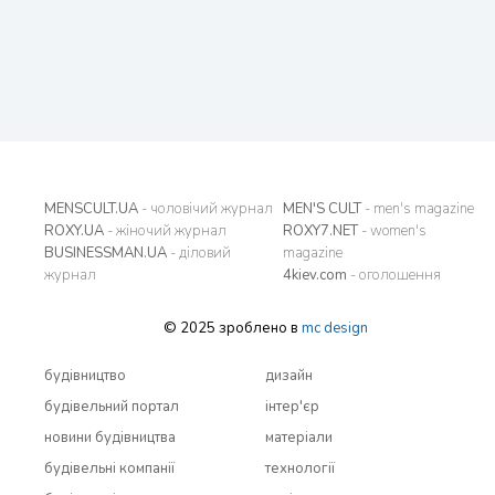
MENSCULT.UA
- чоловічий журнал
MEN'S CULT
- men's magazine
ROXY.UA
- жіночий журнал
ROXY7.NET
- women's
BUSINESSMAN.UA
- діловий
magazine
журнал
4kiev.com
- оголошення
© 2025 зроблено в
mc design
будівництво
дизайн
будівельний портал
інтер'єр
новини будівництва
матеріали
будівельні компанії
технології