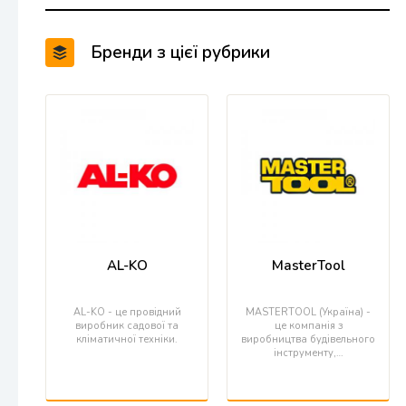
Бренди з цієї рубрики
AL-KO
MasterTool
AL-KO - це провідний
MASTERTOOL (Україна) -
виробник садової та
це компанія з
кліматичної техніки.
виробництва будівельного
інструменту,…