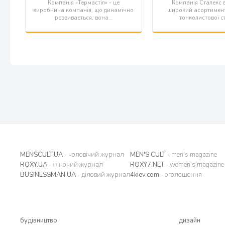
Компанія «Термастіл» - це
Компанія Сталекс 
виробнича компанія, що динамічно
широкий асортимент
розвивається, вона…
тонколистової ст
MENSCULT.UA
- чоловічий журнал
MEN'S CULT
- men's magazine
ROXY.UA
- жіночий журнал
ROXY7.NET
- women's magazine
BUSINESSMAN.UA
- діловий журнал
4kiev.com
- оголошення
будівництво
дизайн