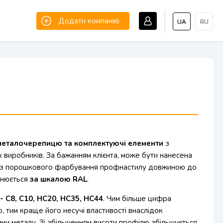
Додати компанію
UA
RU
 металочерепицю та комплектуючі елементи
з
х виробників. За бажанням клієнта, може бути нанесена
ги з порошкового фарбування профнастилу довжиною до
снюється
за шкалою RAL
.
 С8, С10, НС20, НС35, НС44
. Чим більше цифра
, тим краще його несучі властивості внаслідок
ни металу. Зі збільшенням висоти профілю збільшується