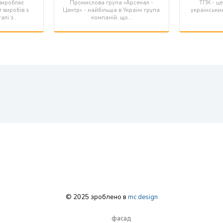
виробляє
Промислова група «Арсенал -
ТПК - це
 виробів з
Центр» - найбільша в Україні група
українськи
алі з…
компаній, що…
© 2025 зроблено в
mc design
фасад