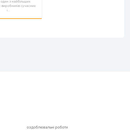
 один з найбільших
х виробників сучасних
і…
оздоблювальні роботи