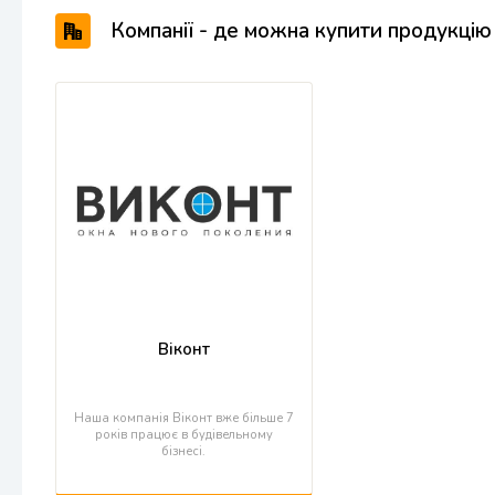
Компанії - де можна купити продукці
Віконт
Наша компанія Віконт вже більше 7
років працює в будівельному
бізнесі.