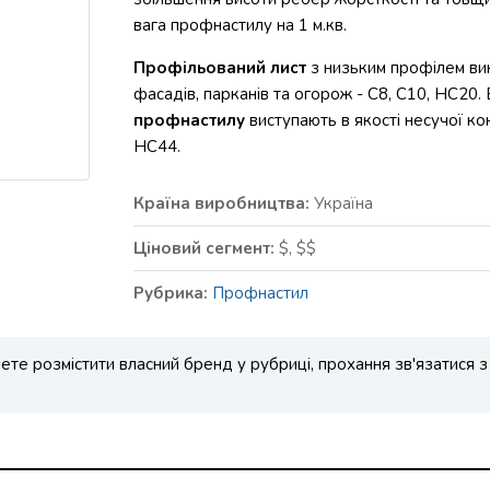
вага профнастилу на 1 м.кв.
Профільований лист
з низьким профілем вик
фасадів, парканів та огорож - С8, С10, НС20. 
профнастилу
виступають в якості несучої ко
НС44.
Країна виробництва:
Україна
Ціновий сегмент:
$, $$
Рубрика:
Профнастил
те розмістити власний бренд у рубриці, прохання зв'язатися з