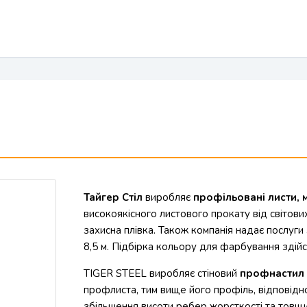
Тайгер Стіл
виробляє
профільовані листи,
високоякісного листового прокату від світови
захисна плівка. Також компанія надає послу
8,5 м. Підбірка кольору для фарбування здій
TIGER STEEL виробляє стіновий
профнастил -
профлиста, тим вище його профіль, відповідно
збільшення висоти ребер жорсткості та товщи