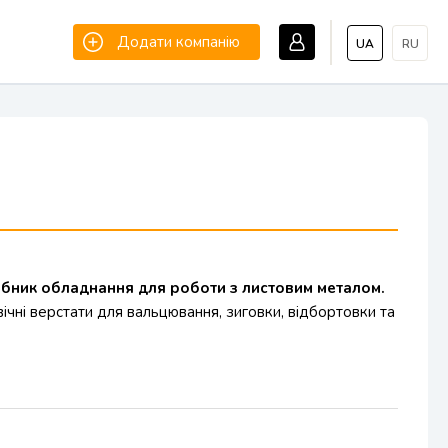
Додати компанію
UA
RU
робник обладнання для роботи з листовим металом.
вічні верстати для вальцювання, зиговки, відбортовки та