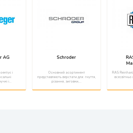
er AG
Schroder
RA
Ma
роектує і
Основний асортимент
RAS Reinhar
рсальні
представляють верстати для: гнуття,
всесвітньо
учкі і…
різання, зиговки,…