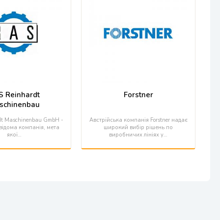
S Reinhardt
Forstner
schinenbau
dt Maschinenbau GmbH -
Австрійська компанія Forstner надає
 відома компанія, мета
широкий вибір рішень по
якої…
виробничих лініях у…