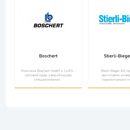
Boschert
Stierli-Bieg
Компанія Boschert GmbH + Co KG -
Stierli-Bieger AG п
світовий лідер з виробництва
виготовляє уніве
спеціалізованих…
горизонтально-гн