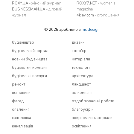
ROXY.UA
- жіночий журнал
ROXY7.NET
- women's
BUSINESSMAN.UA
- діловий
magazine
журнал
4kiev.com
- оголошення
© 2025 зроблено в
mc design
будівництво
дизайн
будівельний портал
інтер'єр
новини будівництва
матеріали
будівельні компанії
технології
будівельні послуги
архітектура
ремонт
ландшафт
всi новини
всi компанії
фасад
оздоблювальні роботи
опалення
благоустрій
сантехніка
покрівельні матеріали
каналізація
освітлення