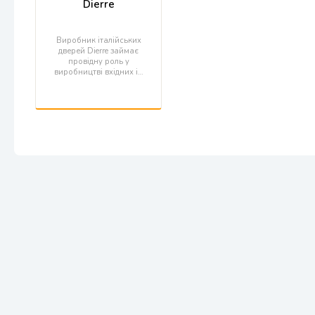
Dierre
Виробник італійських
дверей Dierre займає
провідну роль у
виробництві вхідних і…