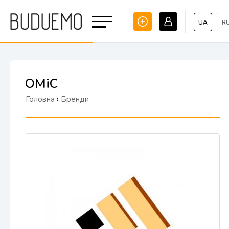
UA
R
ОМіС
Головна
›
Бренди