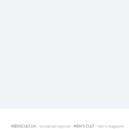
MENSCULT.UA
- чоловічий журнал
MEN'S CULT
- men's magazine