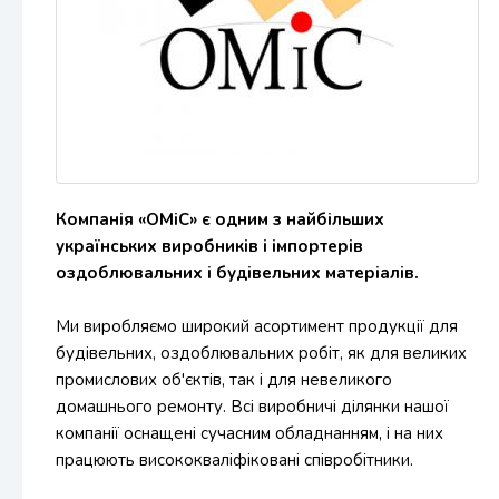
Компанія
«
ОМіС
»
є
одним
з
найбільших
українських
виробників
і
імпортерів
оздоблювальних
і
будівельних
матеріалів
.
Ми
виробляємо
широкий
асортимент
продукції
для
будівельних
,
оздоблювальних
робіт
,
як
для
великих
промислових
об'єктів
,
так
і
для
невеликого
домашнього
ремонту
.
Всі
виробничі
ділянки
нашої
компанії
оснащені
сучасним
обладнанням
,
і
на
них
працюють
висококваліфіковані
співробітники
.