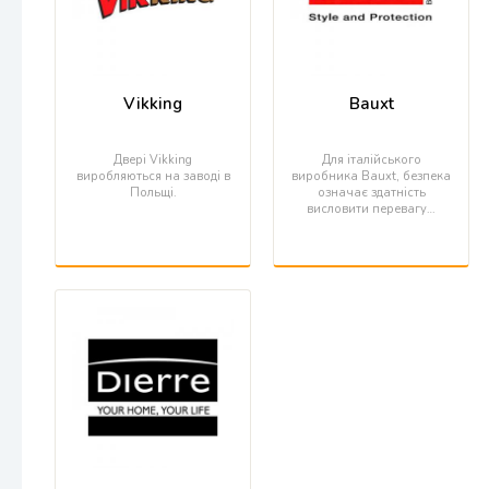
Vikking
Bauxt
Двері Vikking
Для італійського
виробляються на заводі в
виробника Bauxt, безпека
Польщі.
означає здатність
висловити перевагу…