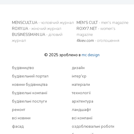
MENSCULT.UA
- чоловічий журнал
MEN'S CULT
- men's magazine
ROXY.UA
- жіночий журнал
ROXY7.NET
- women's
BUSINESSMAN.UA
- діловий
magazine
журнал
4kiev.com
- оголошення
© 2025 зроблено в
mc design
будівництво
дизайн
будівельний портал
інтер'єр
новини будівництва
матеріали
будівельні компанії
технології
будівельні послуги
архітектура
ремонт
ландшафт
всi новини
всi компанії
фасад
оздоблювальні роботи