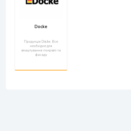
Docke
Продукція Döcke. Все
необхідне для
влаштування покрівлі та
фасаду