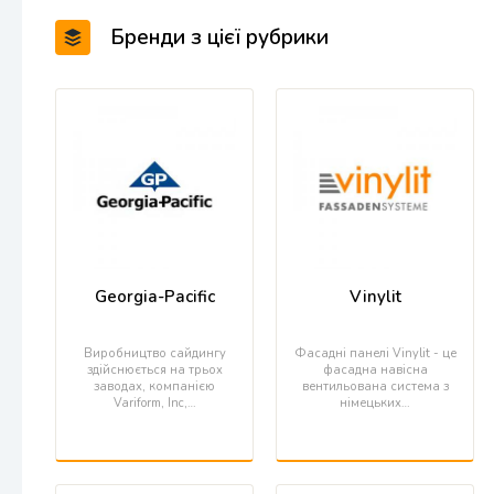
Бренди з цієї рубрики
Georgia-Pacific
Vinylit
Виробництво сайдингу
Фасадні панелі Vinylit - це
здійснюється на трьох
фасадна навісна
заводах, компанією
вентильована система з
Variform, Inc,…
німецьких…