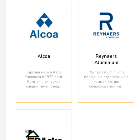
Alcoa
Reynaers
Aluminium
Торгова марка Alcoa
Reynaers Aluminium є
з'явилася в 1929 році.
провідною європейською
Компанія випускає
компанією, що
сайдинг вже понад…
спеціалізується на…