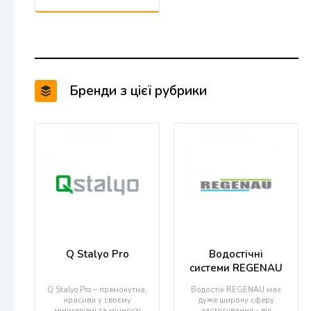
Бренди з цієї рубрики
Q Stalyo Pro
Водостічні
системи REGENAU
Q Stalyo Pro – прямокутна,
Водостік REGENAU має
красива у своєму
дуже широку сферу
мінімалізмі та міцності
застосування - від