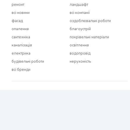
ремонт
ландшафт
всi новини
всi компанії
фасад
оздоблювальні роботи
опалення
благоустрій
сантехніка
покрівельні матеріали
каналізація
освітлення
електрика
водопровід
будівельні роботи
нерухомість
всi бренди
2021 - 2026 © BUDUEMO.COM Всі права захищені.
Про проект
Реклама і співробітництво
Контакти