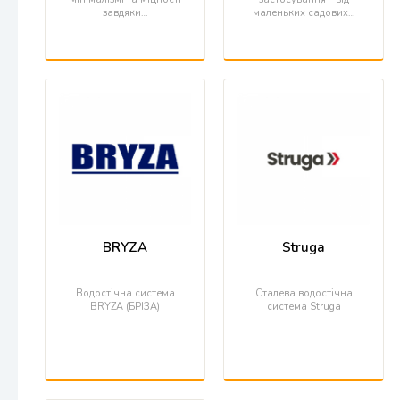
завдяки…
маленьких садових…
BRYZA
Struga
Водостічна система
Сталева водостічна
BRYZA (БРІЗА)
система Struga