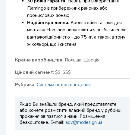
30 років гарантії
. Навіть при використанні
Flamingo в прибережних районах або
промислових зонах;
Надійні кріплення.
Кронштейни та гаки для
монтажу Flamingo випускаються зі збільшеною
вантажопідйомністю - до 75 кг, а також в тому
ж кольорі, що і система.
Країна виробництва:
Польша, Швеція
Ціновий сегмент:
$$, $$$
Рубрика:
Cистема водовідведення
Якщо Ви знайшли бренд, який представляєте,
або хочете розмістити власний бренд у рубриці,
прохання зв'язатися з нами. Розміщення
безкоштовне. E-mail:
adv@mcdesign.ua