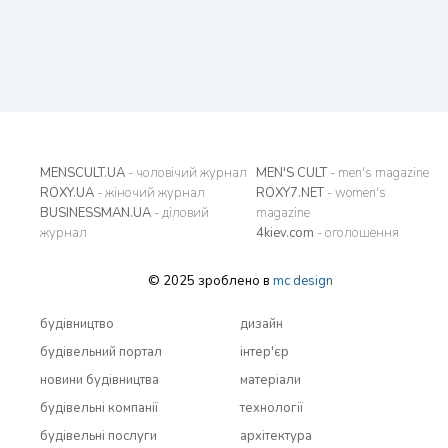
MENSCULT.UA
- чоловічий журнал
MEN'S CULT
- men's magazine
ROXY.UA
- жіночий журнал
ROXY7.NET
- women's
BUSINESSMAN.UA
- діловий
magazine
журнал
4kiev.com
- оголошення
© 2025 зроблено в
mc design
будівництво
дизайн
будівельний портал
інтер'єр
новини будівництва
матеріали
будівельні компанії
технології
будівельні послуги
архітектура