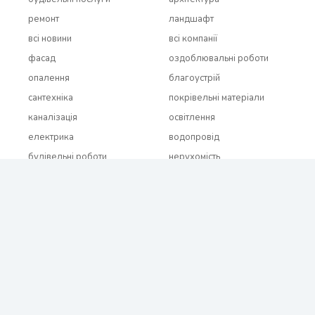
ремонт
ландшафт
всi новини
всi компанії
фасад
оздоблювальні роботи
опалення
благоустрій
сантехніка
покрівельні матеріали
каналізація
освітлення
електрика
водопровід
будівельні роботи
нерухомість
всi бренди
2021 - 2026 © BUDUEMO.COM Всі права захищені.
Про проект
Реклама і співробітництво
Контакти