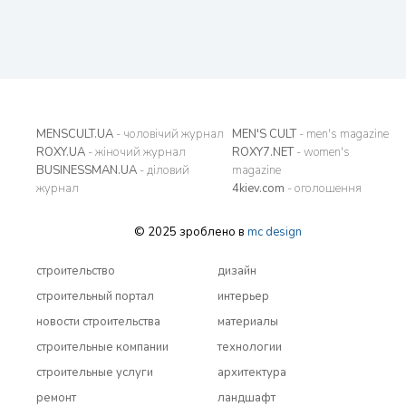
MENSCULT.UA
- чоловічий журнал
MEN'S CULT
- men's magazine
ROXY.UA
- жіночий журнал
ROXY7.NET
- women's
BUSINESSMAN.UA
- діловий
magazine
журнал
4kiev.com
- оголошення
© 2025 зроблено в
mc design
строительство
дизайн
строительный портал
интерьер
новости строительства
материалы
строительные компании
технологии
строительные услуги
архитектура
ремонт
ландшафт