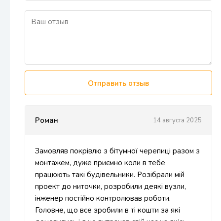
Отправить отзыв
Роман
14 августа 2025
Замовляв покрівлю з бітумної черепиці разом з
монтажем, дуже приємно коли в тебе
працюють такі будівельники. Розібрали мій
проект до ниточки, розробили деякі вузли,
інженер постійно контролював роботи.
Головне, що все зробили в ті кошти за які