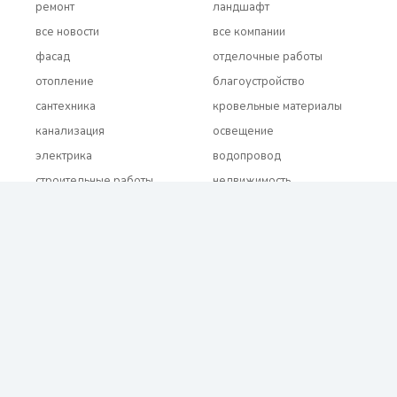
ремонт
ландшафт
все новости
все компании
фасад
отделочные работы
отопление
благоустройство
сантехника
кровельные материалы
канализация
освещение
электрика
водопровод
строительные работы
недвижимость
все бренды
2021 - 2026 © BUDUEMO.COM Все права защищены.
О проекте
Реклама и сотрудничество
Контакты