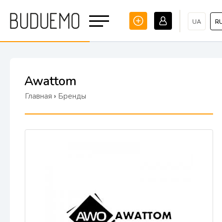
UA
R
Awattom
Главная
›
Бренды