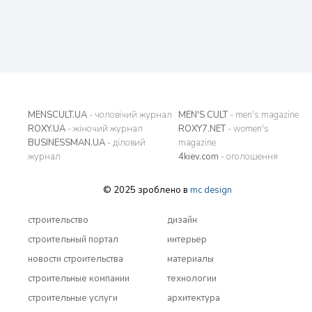
MENSCULT.UA
- чоловічий журнал
MEN'S CULT
- men's magazine
ROXY.UA
- жіночий журнал
ROXY7.NET
- women's
BUSINESSMAN.UA
- діловий
magazine
журнал
4kiev.com
- оголошення
© 2025 зроблено в
mc design
строительство
дизайн
строительный портал
интерьер
новости строительства
материалы
строительные компании
технологии
строительные услуги
архитектура