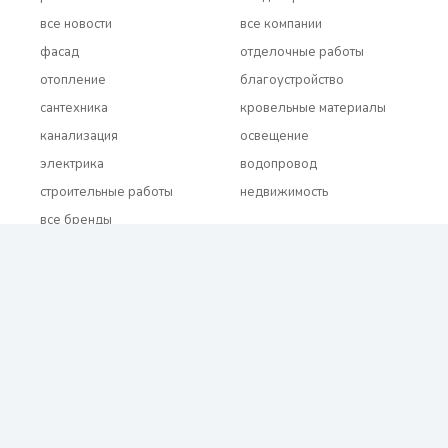
все новости
все компании
фасад
отделочные работы
отопление
благоустройство
сантехника
кровельные материалы
канализация
освещение
электрика
водопровод
строительные работы
недвижимость
все бренды
2021 - 2026 © BUDUEMO.COM Все права защищены.
О проекте
Реклама и сотрудничество
Контакты