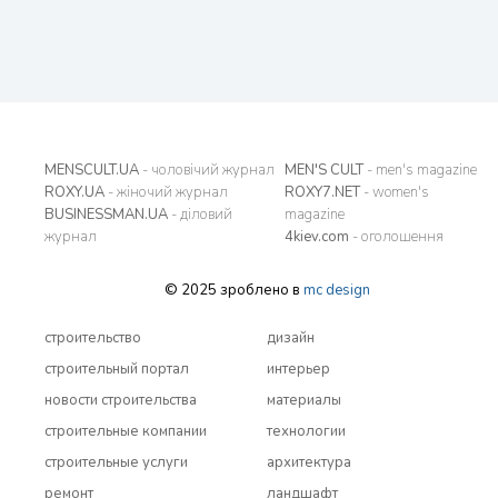
MENSCULT.UA
- чоловічий журнал
MEN'S CULT
- men's magazine
ROXY.UA
- жіночий журнал
ROXY7.NET
- women's
BUSINESSMAN.UA
- діловий
magazine
журнал
4kiev.com
- оголошення
© 2025 зроблено в
mc design
строительство
дизайн
строительный портал
интерьер
новости строительства
материалы
строительные компании
технологии
строительные услуги
архитектура
ремонт
ландшафт