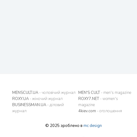
MENSCULT.UA
- чоловічий журнал
MEN'S CULT
- men's magazine
ROXY.UA
- жіночий журнал
ROXY7.NET
- women's
BUSINESSMAN.UA
- діловий
magazine
журнал
4kiev.com
- оголошення
© 2025 зроблено в
mc design