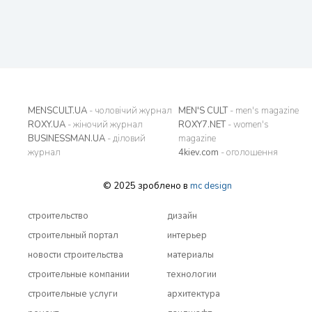
MENSCULT.UA
- чоловічий журнал
MEN'S CULT
- men's magazine
ROXY.UA
- жіночий журнал
ROXY7.NET
- women's
BUSINESSMAN.UA
- діловий
magazine
журнал
4kiev.com
- оголошення
© 2025 зроблено в
mc design
строительство
дизайн
строительный портал
интерьер
новости строительства
материалы
строительные компании
технологии
строительные услуги
архитектура