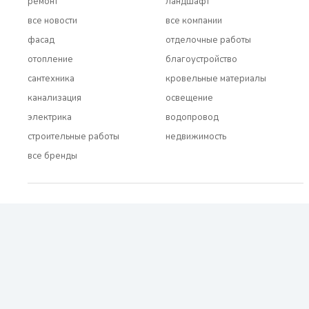
ремонт
ландшафт
все новости
все компании
фасад
отделочные работы
отопление
благоустройство
сантехника
кровельные материалы
канализация
освещение
электрика
водопровод
строительные работы
недвижимость
все бренды
2021 - 2026 © BUDUEMO.COM Все права защищены.
О проекте
Реклама и сотрудничество
Контакты