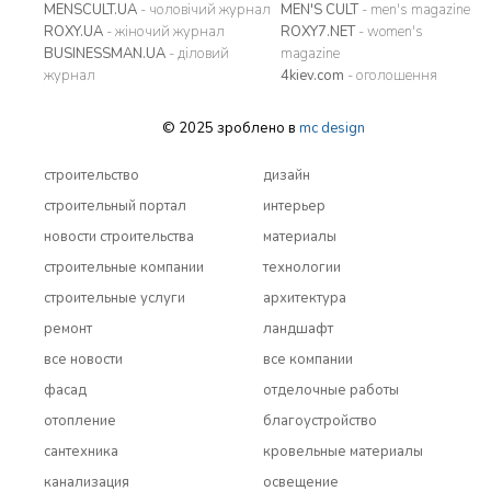
MENSCULT.UA
- чоловічий журнал
MEN'S CULT
- men's magazine
ROXY.UA
- жіночий журнал
ROXY7.NET
- women's
BUSINESSMAN.UA
- діловий
magazine
журнал
4kiev.com
- оголошення
© 2025 зроблено в
mc design
строительство
дизайн
строительный портал
интерьер
новости строительства
материалы
строительные компании
технологии
строительные услуги
архитектура
ремонт
ландшафт
все новости
все компании
фасад
отделочные работы
отопление
благоустройство
сантехника
кровельные материалы
канализация
освещение