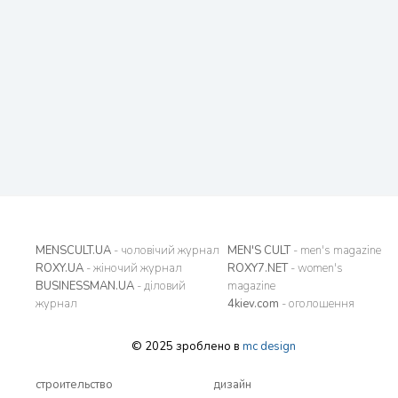
MENSCULT.UA
- чоловічий журнал
MEN'S CULT
- men's magazine
ROXY.UA
- жіночий журнал
ROXY7.NET
- women's
BUSINESSMAN.UA
- діловий
magazine
журнал
4kiev.com
- оголошення
© 2025 зроблено в
mc design
строительство
дизайн