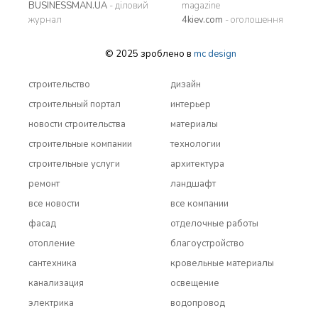
BUSINESSMAN.UA
- діловий
magazine
журнал
4kiev.com
- оголошення
© 2025 зроблено в
mc design
строительство
дизайн
строительный портал
интерьер
новости строительства
материалы
строительные компании
технологии
строительные услуги
архитектура
ремонт
ландшафт
все новости
все компании
фасад
отделочные работы
отопление
благоустройство
сантехника
кровельные материалы
канализация
освещение
электрика
водопровод