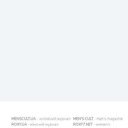
MENSCULT.UA
- чоловічий журнал
MEN'S CULT
- men's magazine
ROXY.UA
- жіночий журнал
ROXY7.NET
- women's