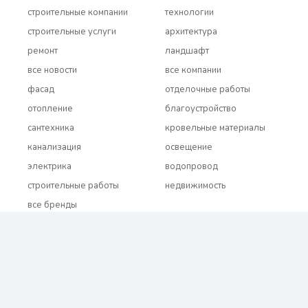
строительные компании
технологии
строительные услуги
архитектура
ремонт
ландшафт
все новости
все компании
фасад
отделочные работы
отопление
благоустройство
сантехника
кровельные материалы
канализация
освещение
электрика
водопровод
строительные работы
недвижимость
все бренды
2021 - 2026 © BUDUEMO.COM Все права защищены.
О проекте
Реклама и сотрудничество