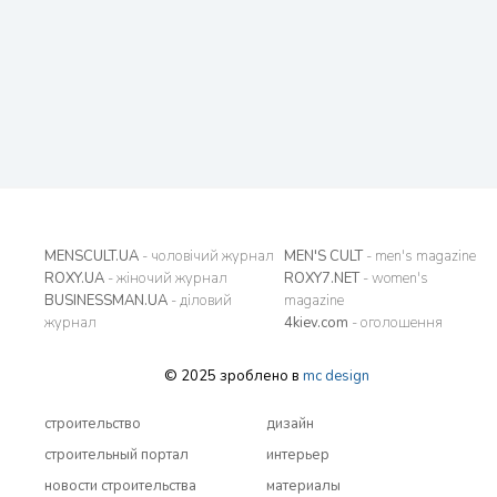
MENSCULT.UA
- чоловічий журнал
MEN'S CULT
- men's magazine
ROXY.UA
- жіночий журнал
ROXY7.NET
- women's
BUSINESSMAN.UA
- діловий
magazine
журнал
4kiev.com
- оголошення
© 2025 зроблено в
mc design
строительство
дизайн
строительный портал
интерьер
новости строительства
материалы