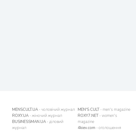
MENSCULT.UA
- чоловічий журнал
MEN'S CULT
- men's magazine
ROXY.UA
- жіночий журнал
ROXY7.NET
- women's
BUSINESSMAN.UA
- діловий
magazine
журнал
4kiev.com
- оголошення