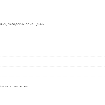
нных, складских помещений
акты на Buduemo.com