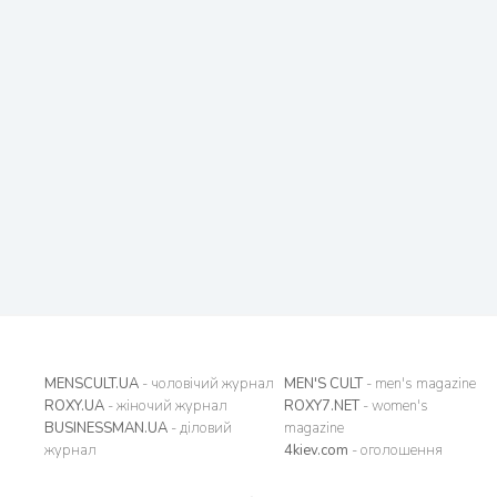
MENSCULT.UA
- чоловічий журнал
MEN'S CULT
- men's magazine
ROXY.UA
- жіночий журнал
ROXY7.NET
- women's
BUSINESSMAN.UA
- діловий
magazine
журнал
4kiev.com
- оголошення