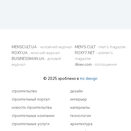
MENSCULT.UA
- чоловічий журнал
MEN'S CULT
- men's magazine
ROXY.UA
- жіночий журнал
ROXY7.NET
- women's
BUSINESSMAN.UA
- діловий
magazine
журнал
4kiev.com
- оголошення
© 2025 зроблено в
mc design
строительство
дизайн
строительный портал
интерьер
новости строительства
материалы
строительные компании
технологии
строительные услуги
архитектура