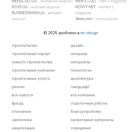
MENSCULT.UA
- чоловічий журнал
MEN'S CULT
- men's magazine
ROXY.UA
- жіночий журнал
ROXY7.NET
- women's
BUSINESSMAN.UA
- діловий
magazine
журнал
4kiev.com
- оголошення
© 2025 зроблено в
mc design
строительство
дизайн
строительный портал
интерьер
новости строительства
материалы
строительные компании
технологии
строительные услуги
архитектура
ремонт
ландшафт
все новости
все компании
фасад
отделочные работы
отопление
благоустройство
сантехника
кровельные материалы
канализация
освещение