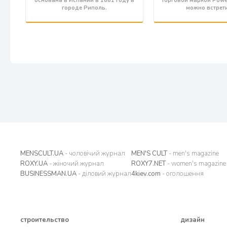
основана в Испании в 1881 году в
торговой маркой Power
городе Риполь.
можно встрет
MENSCULT.UA
- чоловічий журнал
MEN'S CULT
- men's magazine
ROXY.UA
- жіночий журнал
ROXY7.NET
- women's magazine
BUSINESSMAN.UA
- діловий журнал
4kiev.com
- оголошення
строительство
дизайн