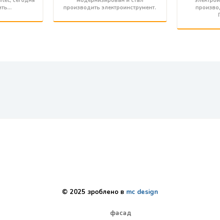
tec, сегодня
модернизирован и стал
электрои
ить…
производить электроинструмент.
произво
© 2025 зроблено в
mc design
фасад