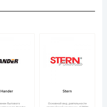
Hander
Stern
енем бытового
Основной вид деятельности