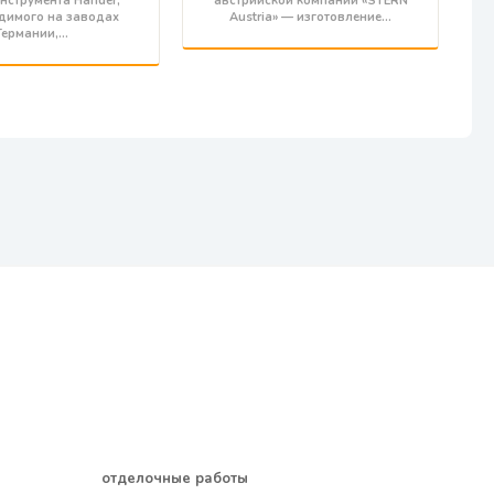
нструмента Hander,
австрийской компании «STERN
димого на заводах
Austria» — изготовление…
Германии,…
отделочные работы