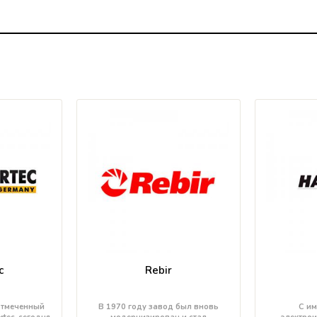
c
Rebir
отмеченный
В 1970 году завод был вновь
С им