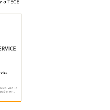
цию TECE
rvice
vice» уже не
 работает…