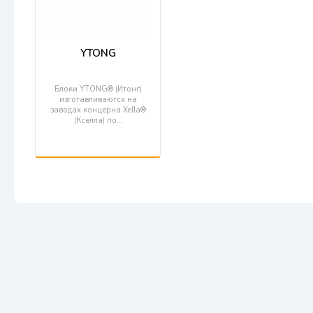
YTONG
Блоки YTONG® (Итонг)
изготавливаются на
заводах концерна Xella®
(Кселла) по…