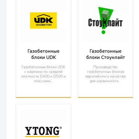
Газобетонные
Газобетонные
блоки UDK
блоки Стоунлайт
Газобетонные блоки UDK
Производство
с марками по средней
газобетонных блоков
плотности D400 и D500 и
европейского качества
классами…
для украинского…