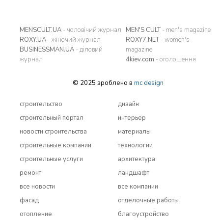
MENSCULT.UA
- чоловічий журнал
MEN'S CULT
- men's magazine
ROXY.UA
- жіночий журнал
ROXY7.NET
- women's
BUSINESSMAN.UA
- діловий
magazine
журнал
4kiev.com
- оголошення
© 2025 зроблено в
mc design
строительство
дизайн
строительный портал
интерьер
новости строительства
материалы
строительные компании
технологии
строительные услуги
архитектура
ремонт
ландшафт
все новости
все компании
фасад
отделочные работы
отопление
благоустройство