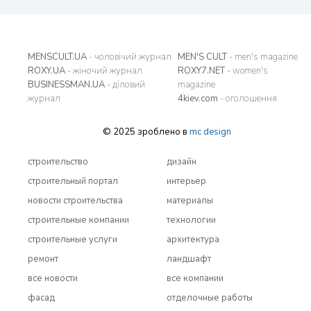
MENSCULT.UA
- чоловічий журнал
MEN'S CULT
- men's magazine
ROXY.UA
- жіночий журнал
ROXY7.NET
- women's
BUSINESSMAN.UA
- діловий
magazine
журнал
4kiev.com
- оголошення
© 2025 зроблено в
mc design
строительство
дизайн
строительный портал
интерьер
новости строительства
материалы
строительные компании
технологии
строительные услуги
архитектура
ремонт
ландшафт
все новости
все компании
фасад
отделочные работы