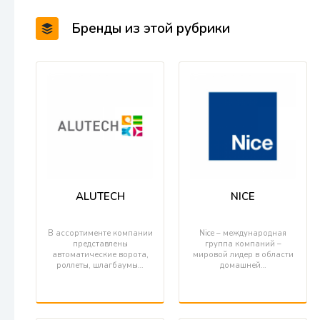
Бренды из этой рубрики
ALUTECH
NICE
В ассортименте компании
Nice – международная
представлены
группа компаний –
автоматические ворота,
мировой лидер в области
роллеты, шлагбаумы…
домашней…