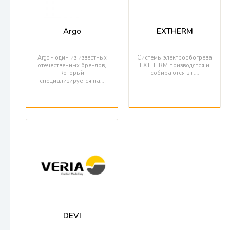
Argo
EXTHERM
Argo - один из известных
Системы электрообогрева
отечественных брендов,
EXTHERM поизводятся и
который
собираются в г.…
специализируется на…
DEVI