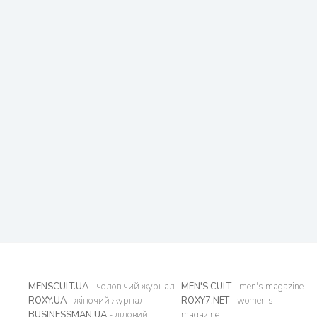
MENSCULT.UA
- чоловічий журнал
MEN'S CULT
- men's magazine
ROXY.UA
- жіночий журнал
ROXY7.NET
- women's
BUSINESSMAN.UA
- діловий
magazine