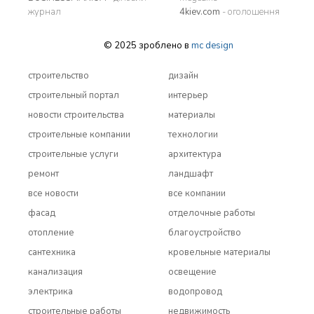
журнал
4kiev.com
- оголошення
© 2025 зроблено в
mc design
строительство
дизайн
строительный портал
интерьер
новости строительства
материалы
строительные компании
технологии
строительные услуги
архитектура
ремонт
ландшафт
все новости
все компании
фасад
отделочные работы
отопление
благоустройство
сантехника
кровельные материалы
канализация
освещение
электрика
водопровод
строительные работы
недвижимость