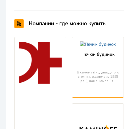
Компании - где можно купить
продукцию KRATKI
Пєчкін будинок
В самому кінці двадцятого
століття, в далекому 1998
році, наша компанія…