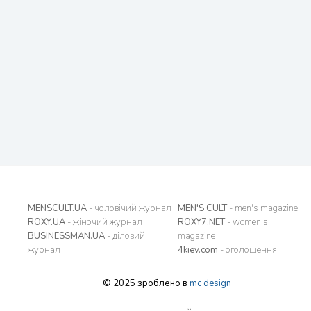
MENSCULT.UA
- чоловічий журнал
MEN'S CULT
- men's magazine
ROXY.UA
- жіночий журнал
ROXY7.NET
- women's
BUSINESSMAN.UA
- діловий
magazine
журнал
4kiev.com
- оголошення
© 2025 зроблено в
mc design