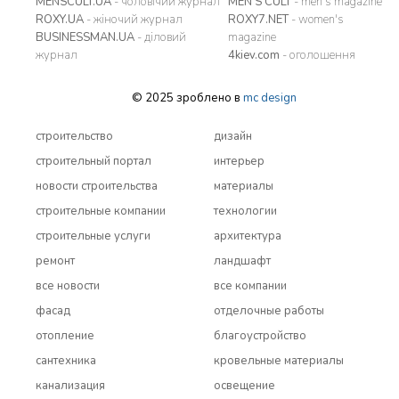
MENSCULT.UA
- чоловічий журнал
MEN'S CULT
- men's magazine
ROXY.UA
- жіночий журнал
ROXY7.NET
- women's
BUSINESSMAN.UA
- діловий
magazine
журнал
4kiev.com
- оголошення
© 2025 зроблено в
mc design
строительство
дизайн
строительный портал
интерьер
новости строительства
материалы
строительные компании
технологии
строительные услуги
архитектура
ремонт
ландшафт
все новости
все компании
фасад
отделочные работы
отопление
благоустройство
сантехника
кровельные материалы
канализация
освещение