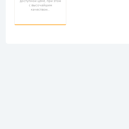
доступной цене, при этом
с высочайшим
качеством…