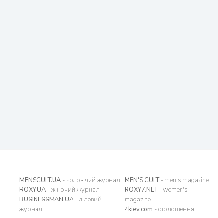
MENSCULT.UA
- чоловічий журнал
MEN'S CULT
- men's magazine
ROXY.UA
- жіночий журнал
ROXY7.NET
- women's
BUSINESSMAN.UA
- діловий
magazine
журнал
4kiev.com
- оголошення