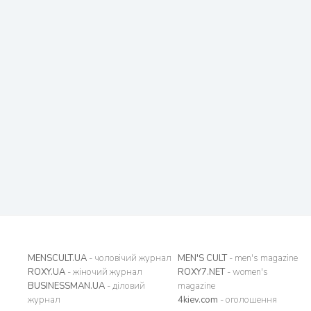
MENSCULT.UA
- чоловічий журнал
MEN'S CULT
- men's magazine
ROXY.UA
- жіночий журнал
ROXY7.NET
- women's
BUSINESSMAN.UA
- діловий
magazine
журнал
4kiev.com
- оголошення