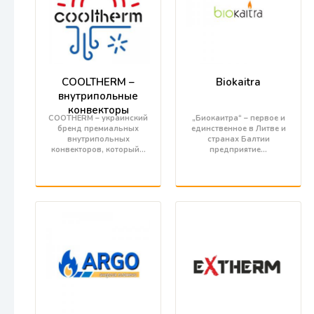
COOLTHERM –
Biokaitra
внутрипольные
конвекторы
COOTHERM – украинский
„Биокаитра“ – первое и
бренд премиальных
единственное в Литве и
внутрипольных
странах Балтии
конвекторов, который…
предприятие…