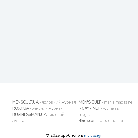
MENSCULT.UA
- чоловічий журнал
MEN'S CULT
- men's magazine
ROXY.UA
- жіночий журнал
ROXY7.NET
- women's
BUSINESSMAN.UA
- діловий
magazine
журнал
4kiev.com
- оголошення
© 2025 зроблено в
mc design