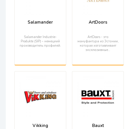
Salamander
ArtDoors
Salamander Industrie-
ArtDoors - это
Produkte (SIP) – немецкий
мануфактура из Эстонии,
производитель профилей.
которая изготавливает
эксклюзивные…
Vikking
Bauxt