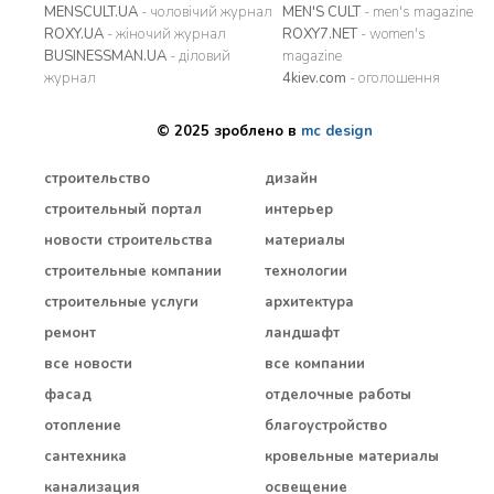
MENSCULT.UA
- чоловічий журнал
MEN'S CULT
- men's magazine
ROXY.UA
- жіночий журнал
ROXY7.NET
- women's
BUSINESSMAN.UA
- діловий
magazine
журнал
4kiev.com
- оголошення
© 2025 зроблено в
mc design
строительство
дизайн
строительный портал
интерьер
новости строительства
материалы
строительные компании
технологии
строительные услуги
архитектура
ремонт
ландшафт
все новости
все компании
фасад
отделочные работы
отопление
благоустройство
сантехника
кровельные материалы
канализация
освещение