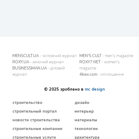
MENSCULT.UA
- чоловічий журнал
MEN'S CULT
- men's magazine
ROXY.UA
- жіночий журнал
ROXY7.NET
- women's
BUSINESSMAN.UA
- діловий
magazine
журнал
4kiev.com
- оголошення
© 2025 зроблено в
mc design
строительство
дизайн
строительный портал
интерьер
новости строительства
материалы
строительные компании
технологии
строительные услуги
архитектура