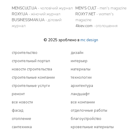
MENSCULT.UA
- чоловічий журнал
MEN'S CULT
- men's magazine
ROXY.UA
- жіночий журнал
ROXY7.NET
- women's
BUSINESSMAN.UA
- діловий
magazine
журнал
4kiev.com
- оголошення
© 2025 зроблено в
mc design
строительство
дизайн
строительный портал
интерьер
новости строительства
материалы
строительные компании
технологии
строительные услуги
архитектура
ремонт
ландшафт
все новости
все компании
фасад
отделочные работы
отопление
благоустройство
сантехника
кровельные материалы