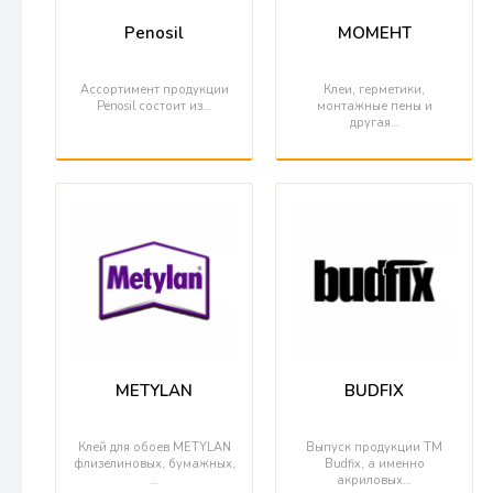
Penosil
МОМЕНТ
Ассортимент продукции
Клеи, герметики,
Penosil состоит из…
монтажные пены и
другая…
METYLAN
BUDFIX
Клей для обоев METYLAN
Выпуск продукции ТМ
флизелиновых, бумажных,
Budfix, а именно
…
акриловых…