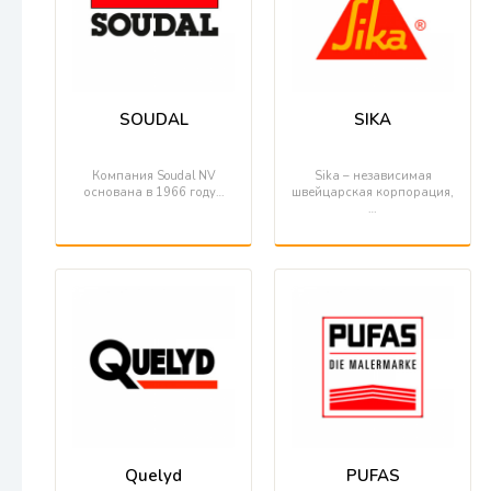
SOUDAL
SIKA
Компания Soudal NV
Sika – независимая
основана в 1966 году…
швейцарская корпорация,
…
Quelyd
PUFAS