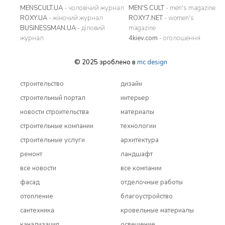
MENSCULT.UA
- чоловічий журнал
MEN'S CULT
- men's magazine
ROXY.UA
- жіночий журнал
ROXY7.NET
- women's
BUSINESSMAN.UA
- діловий
magazine
журнал
4kiev.com
- оголошення
© 2025 зроблено в
mc design
строительство
дизайн
строительный портал
интерьер
новости строительства
материалы
строительные компании
технологии
строительные услуги
архитектура
ремонт
ландшафт
все новости
все компании
фасад
отделочные работы
отопление
благоустройство
сантехника
кровельные материалы
канализация
освещение