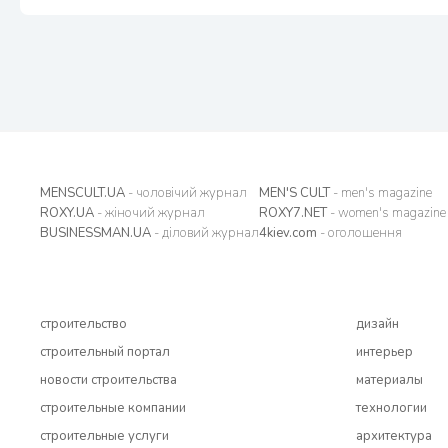
MENSCULT.UA
- чоловічий журнал
MEN'S CULT
- men's magazine
ROXY.UA
- жіночий журнал
ROXY7.NET
- women's magazine
BUSINESSMAN.UA
- діловий журнал
4kiev.com
- оголошення
строительство
дизайн
строительный портал
интерьер
новости строительства
материалы
строительные компании
технологии
строительные услуги
архитектура