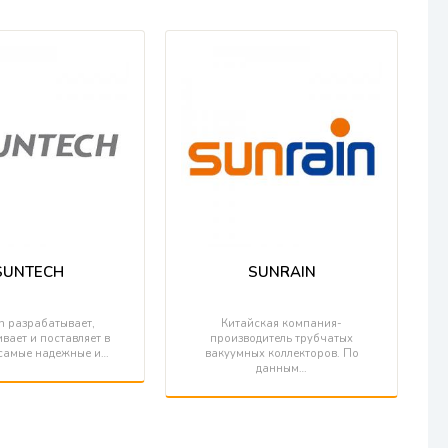
SUNTECH
SUNRAIN
h разрабатывает,
Китайская компания-
вает и поставляет в
производитель трубчатых
самые надежные и…
вакуумных коллекторов. По
данным…