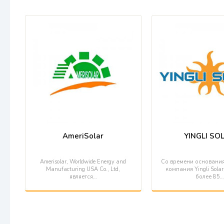
AmeriSolar
YINGLI SO
Amerisolar, Worldwide Energy and
Со времени основания
Manufacturing USA Co., Ltd,
компания Yingli Sola
является…
более 85…